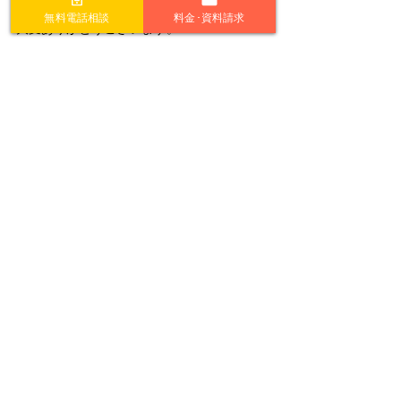
無料電話相談
料金･資料請求
大変ありがとうございます。
導入事例
すべて表示
最新記事