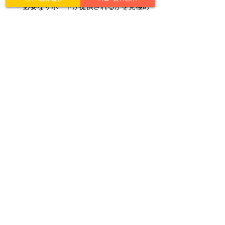
必要なサポートが提供されるかを見極め
ることが大切です。契約書に記載されて
いる内容をしっかりと理解することが、
トラブルを回避するための第一歩です。
9. よくある質問（FAQ）
記帳代行サービスを使うとどれくらい経
理業務が楽になるのか？
記帳代行サービスでは、取引の記録や帳
簿作成を代行してくれるため、経理業務
にかかる時間が大幅に削減されます。経
理担当者を置く代わりに、プロに依頼す
ることで正確なデータ管理が実現し、業
務効率が向上します。
クラウド会計を併用する場合の注意点
は？
クラウド会計を活用する場合、インター
ネットを通じてデータを管理するため、